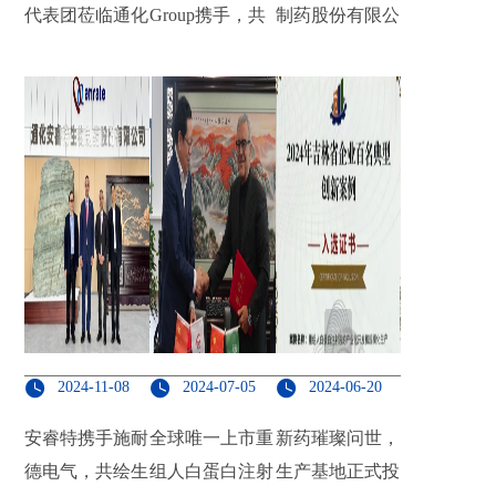
代表团莅临通化
Group携手，共
制药股份有限公
安睿特，共谋重
绘中东与北非生
司入选2024年吉
组人白蛋白注射
物制药新篇章
林省企业典型创
液合作新篇章
新案例
2024-11-08
2024-07-05
2024-06-20
安睿特携手施耐
全球唯一上市重
新药璀璨问世，
德电气，共绘生
组人白蛋白注射
生产基地正式投