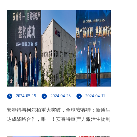
命科学数字化转
液在国内完成Ⅲ
产，安睿特开启
型新篇章
期临床入组
全球生物制药新
篇章
2024-05-15
2024-04-23
2024-04-11
安睿特与柯尔柏
重大突破，全球
安睿特：新质生
达成战略合作，
唯一！安睿特重
产力激活生物制
携手推进制药产
组人白蛋白获批
药“新”力量