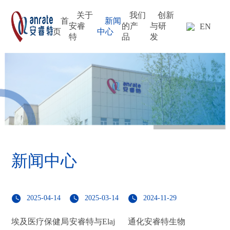
关于
我们
创新
首
新闻
安睿
的产
与研
EN
页
中心
特
品
发
新闻中心
2025-04-14
2025-03-14
2024-11-29
埃及医疗保健局
安睿特与Elaj
通化安睿特生物