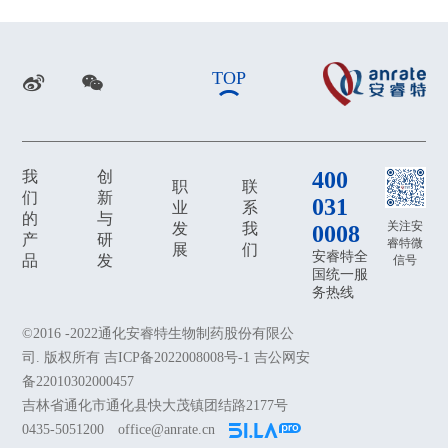
TOP
400
我
创
职
联
们
新
031
业
系
的
与
关注安
发
我
0008
产
研
睿特微
展
们
安睿特全
品
发
信号
国统一服
务热线
©2016 -2022通化安睿特生物制药股份有限公
司. 版权所有 吉ICP备2022008008号-1 吉公网安
备22010302000457
吉林省通化市通化县快大茂镇团结路2177号
0435-5051200
office@anrate.cn